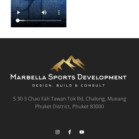
5 30 3 Chao Fah Tawan Tok Rd, Chalong, Mueang
Phuket District, Phuket 83000